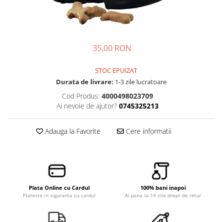
Custi transport
Castroane caini
Ingrijire Pisici
Custi transport
Asternut pisici
Zgarzi, lese, hamuri
35,00 RON
Igiena pisici
Jucarii
Sampoane pisici
Hainute
STOC EPUIZAT
Perii si piepteni
Recompense Caini
Durata de livrare:
1-3 zile lucratoare
Altele
Cod Produs:
4000498023709
Recompense Pisici
Ai nevoie de ajutor?
0745325213
Adauga la Favorite
Cere informatii
Plata Online cu Cardul
100% bani inapoi
Plateste in siguranta cu cardul
Ai pana la 14 zile drept de retur