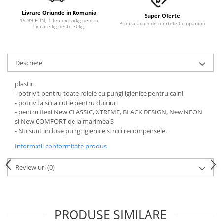
Livrare Oriunde in Romania
Super Oferte
19.99 RON; 1 leu extra/kg pentru
Profita acum de ofertele Companion
fiecare kg peste 30kg
Descriere
plastic
- potrivit pentru toate rolele cu pungi igienice pentru caini
- potrivita si ca cutie pentru dulciuri
- pentru flexi New CLASSIC, XTREME, BLACK DESIGN, New NEON
si New COMFORT de la marimea S
- Nu sunt incluse pungi igienice si nici recompensele.
Informatii conformitate produs
Review-uri
(0)
PRODUSE SIMILARE