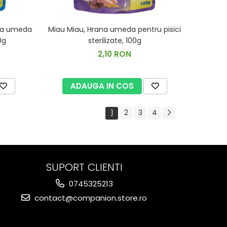
ana umeda
Miau Miau, Hrana umeda pentru pisici
0g
sterilizate, 100g
2,10 RON
ADAUGA IN COS
1
2
3
4
SUPORT CLIENTI
0745325213
contact@companion.store.ro