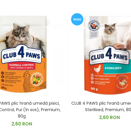
NOU
PAWS plic hrană umedă pisici,
CLUB 4 PAWS plic hrană umedă
 Control, Pui (în sos), Premium,
Sterilised, Premium, 8
80g
2,60 RON
2,60 RON