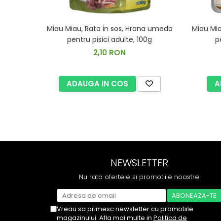
Miau Miau, Rata in sos, Hrana umeda
Miau Mia
pentru pisici adulte, 100g
p
2,10 RON
ADAUGA IN COS
A
NEWSLETTER
Nu rata ofertele si promotiile noastre
Vreau sa primesc newsletter cu promotiile
magazinului. Afla mai multe in
Politica de