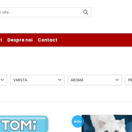
I
Despre noi
Contact
VARSTA
AROMA
P
NOU