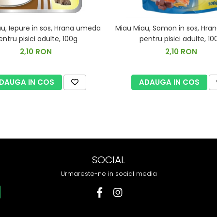
u, Iepure in sos, Hrana umeda
Miau Miau, Somon in sos, Hr
entru pisici adulte, 100g
pentru pisici adulte, 10
2,10 RON
2,10 RON
DAUGA IN COS
ADAUGA IN COS
SOCIAL
Urmareste-ne in social media