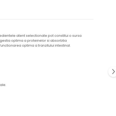
edientele atent selectionate pot constitui o sursa
igestia optima a proteinelor si absorbtia
nctionarea optima a tranzitului intestinal.
ale.