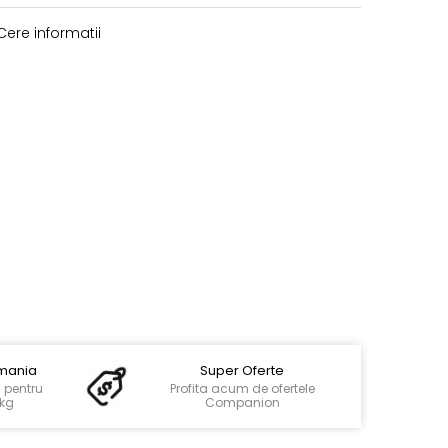
ere informatii
omania
Super Oferte
g pentru
Profita acum de ofertele
0kg
Companion