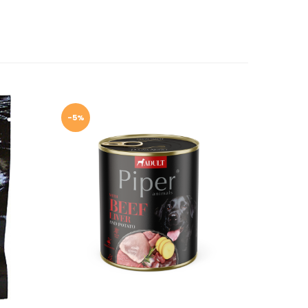
-5%
-5%