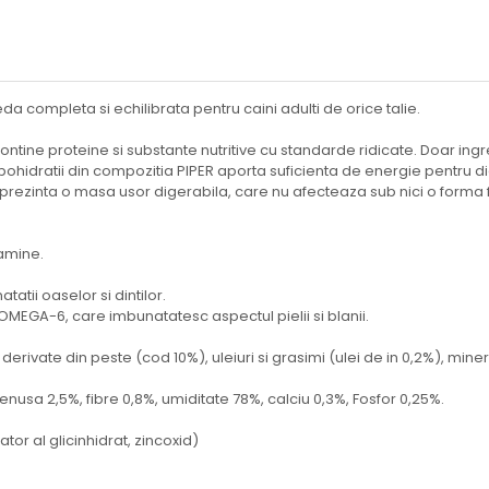
 completa si echilibrata pentru caini adulti de orice talie.
ntine proteine si substante nutritive cu standarde ridicate. Doar ingr
arbohidratii din compozitia PIPER aporta suficienta de energie pentru d
prezinta o masa usor digerabila, care nu afecteaza sub nici o forma fu
tamine.
tatii oaselor si dintilor.
OMEGA-6, care imbunatatesc aspectul pielii si blanii.
derivate din peste (cod 10%), uleiuri si grasimi (ulei de in 0,2%), miner
cenusa 2,5%, fibre 0,8%, umiditate 78%, calciu 0,3%, Fosfor 0,25%.
lator al glicinhidrat, zincoxid)