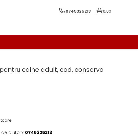
0745325213
0,00
pentru caine adult, cod, conserva
ratoare
 de ajutor?
0745325213