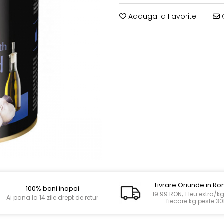
Adauga la Favorite
C
Livrare Oriunde in R
100% bani inapoi
19.99 RON; 1 leu extra/k
Ai pana la 14 zile drept de retur
fiecare kg peste 3