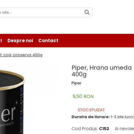
I
Despre noi
Contact
t, cod, conserva 400g
Piper, Hrana umeda 
400g
Piper
9,50 RON
STOC EPUIZAT
Durata de livrare:
1-3 zile luc
Cod Produs:
C152
Ai nevoie