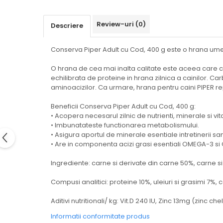
Review-uri
(0)
Descriere
Conserva Piper Adult cu Cod, 400 g este o hrana umeda
O hrana de cea mai inalta calitate este aceea care co
echilibrata de proteine in hrana zilnica a cainilor. C
aminoacizilor. Ca urmare, hrana pentru caini PIPER re
Beneficii Conserva Piper Adult cu Cod, 400 g:
• Acopera necesarul zilnic de nutrienti, minerale si vi
• Imbunatateste functionarea metabolismului.
• Asigura aportul de minerale esentiale intretinerii sana
• Are in componenta acizi grasi esentiali OMEGA-3 si 
Ingrediente: carne si derivate din carne 50%, carne si 
Compusi analitici: proteine 10%, uleiuri si grasimi 7%, 
Aditivi nutritionali/ kg: Vit.D 240 IU, Zinc 13mg (zinc che
Informatii conformitate produs