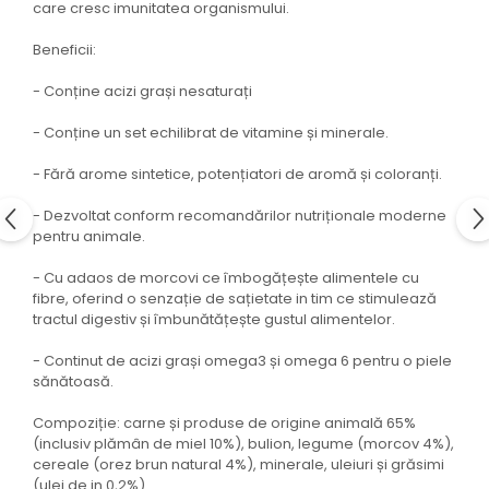
care cresc imunitatea organismului.
Beneficii:
- Conține acizi grași nesaturați
- Conține un set echilibrat de vitamine și minerale.
- Fără arome sintetice, potențiatori de aromă și coloranți.
- Dezvoltat conform recomandărilor nutriționale moderne
pentru animale.
- Cu adaos de morcovi ce îmbogățește alimentele cu
fibre, oferind o senzație de sațietate in tim ce stimulează
tractul digestiv și îmbunătățește gustul alimentelor.
- Continut de acizi grași omega3 și omega 6 pentru o piele
sănătoasă.
Compoziție: carne și produse de origine animală 65%
(inclusiv plămân de miel 10%), bulion, legume (morcov 4%),
cereale (orez brun natural 4%), minerale, uleiuri și grăsimi
(ulei de in 0,2%).