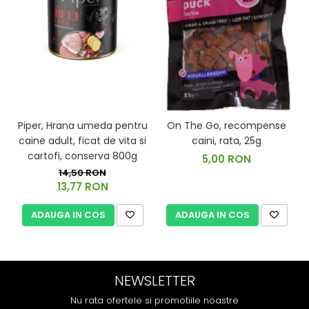
Piper, Hrana umeda pentru
On The Go, recompense
caine adult, ficat de vita si
caini, rata, 25g
cartofi, conserva 800g
5,00 RON
14,50 RON
13,77 RON
ADAUGA IN COS
ADAUGA IN COS
NEWSLETTER
Nu rata ofertele si promotiile noastre