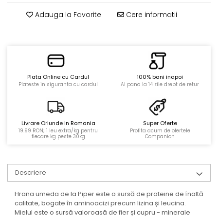
Adauga la Favorite
Cere informatii
Plata Online cu Cardul
100% bani inapoi
Plateste in siguranta cu cardul
Ai pana la 14 zile drept de retur
Livrare Oriunde in Romania
Super Oferte
19.99 RON; 1 leu extra/kg pentru
Profita acum de ofertele
fiecare kg peste 30kg
Companion
Descriere
Hrana umeda de la Piper este o sursă de proteine ​​de înaltă
calitate, bogate în aminoacizi precum lizina și leucina.
Mielul este o sursă valoroasă de fier și cupru - minerale