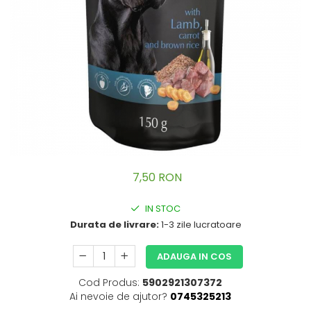
Zgarzi pisici
Accesorii caini
Custi transport
Castroane caini
Ingrijire Pisici
Custi transport
Asternut pisici
Zgarzi, lese, hamuri
Igiena pisici
Jucarii
Sampoane pisici
Hainute
Perii si piepteni
Recompense Caini
Altele
Recompense Pisici
7,50 RON
IN STOC
Durata de livrare:
1-3 zile lucratoare
ADAUGA IN COS
Cod Produs:
5902921307372
Ai nevoie de ajutor?
0745325213