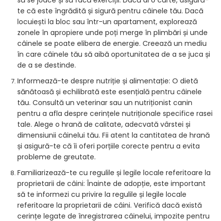
să se joace și să facă exerciții. Dacă ai o curte, asigură-
te că este îngrădită și sigură pentru câinele tău. Dacă
locuiești la bloc sau într-un apartament, explorează
zonele în apropiere unde poți merge în plimbări și unde
câinele se poate elibera de energie. Creează un mediu
în care câinele tău să aibă oportunitatea de a se juca și
de a se destinde.
Informează-te despre nutriție și alimentație: O dietă
sănătoasă și echilibrată este esențială pentru câinele
tău. Consultă un veterinar sau un nutriționist canin
pentru a afla despre cerințele nutriționale specifice rasei
tale. Alege o hrană de calitate, adecvată vârstei și
dimensiunii câinelui tău. Fii atent la cantitatea de hrană
și asigură-te că îi oferi porțiile corecte pentru a evita
probleme de greutate.
Familiarizează-te cu regulile și legile locale referitoare la
proprietarii de câini: Înainte de adopție, este important
să te informezi cu privire la regulile și legile locale
referitoare la proprietarii de câini. Verifică dacă există
cerințe legate de înregistrarea câinelui, impozite pentru