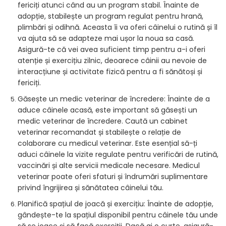
fericiți atunci când au un program stabil. Înainte de
adopție, stabilește un program regulat pentru hrană,
plimbări și odihnă. Aceasta îi va oferi câinelui o rutină și îl
va ajuta să se adapteze mai ușor la noua sa casă.
Asigură-te că vei avea suficient timp pentru a-i oferi
atenție și exercițiu zilnic, deoarece câinii au nevoie de
interacțiune și activitate fizică pentru a fi sănătoși și
fericiți.
Găsește un medic veterinar de încredere: Înainte de a
aduce câinele acasă, este important să găsești un
medic veterinar de încredere. Caută un cabinet
veterinar recomandat și stabilește o relație de
colaborare cu medicul veterinar. Este esențial să-ți
aduci câinele la vizite regulate pentru verificări de rutină,
vaccinări și alte servicii medicale necesare. Medicul
veterinar poate oferi sfaturi și îndrumări suplimentare
privind îngrijirea și sănătatea câinelui tău.
Planifică spațiul de joacă și exercițiu: Înainte de adopție,
gândește-te la spațiul disponibil pentru câinele tău unde