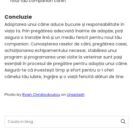
noul tău companion canin.
Concluzie
Adoptarea unui câine aduce bucurie și responsabilitate în
viața ta. Prin pregătirea adecvată înainte de adopție, poți
asigura o tranziție lină și un mediu fericit pentru noul tău
companion. Cunoașterea raselor de câini, pregătirea casei,
achiziționarea echipamentului necesar, stabilirea unui
program și programarea unei vizite la veterinar sunt pași
esențiali în procesul de pregătire pentru adopția unui câine.
Asigură-te că investești timp și efort pentru a-i oferi
câinelui tău iubire, îngrijire și o viață fericită alături de tine.
Photo by
Ryan Christodoulou
on
Unsplash