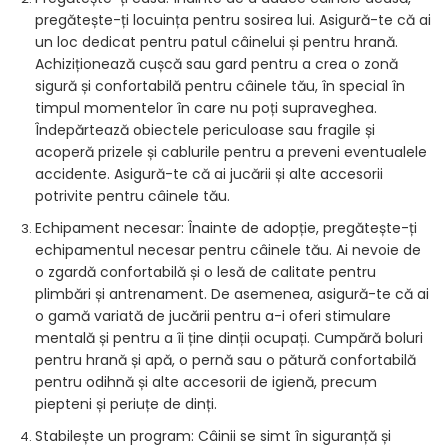
pregătește-ți locuința pentru sosirea lui. Asigură-te că ai
un loc dedicat pentru patul câinelui și pentru hrană.
Achiziționează cușcă sau gard pentru a crea o zonă
sigură și confortabilă pentru câinele tău, în special în
timpul momentelor în care nu poți supraveghea.
Îndepărtează obiectele periculoase sau fragile și
acoperă prizele și cablurile pentru a preveni eventualele
accidente. Asigură-te că ai jucării și alte accesorii
potrivite pentru câinele tău.
Echipament necesar: Înainte de adopție, pregătește-ți
echipamentul necesar pentru câinele tău. Ai nevoie de
o zgardă confortabilă și o lesă de calitate pentru
plimbări și antrenament. De asemenea, asigură-te că ai
o gamă variată de jucării pentru a-i oferi stimulare
mentală și pentru a îi ține dinții ocupați. Cumpără boluri
pentru hrană și apă, o pernă sau o pătură confortabilă
pentru odihnă și alte accesorii de igienă, precum
piepteni și periuțe de dinți.
Stabilește un program: Câinii se simt în siguranță și