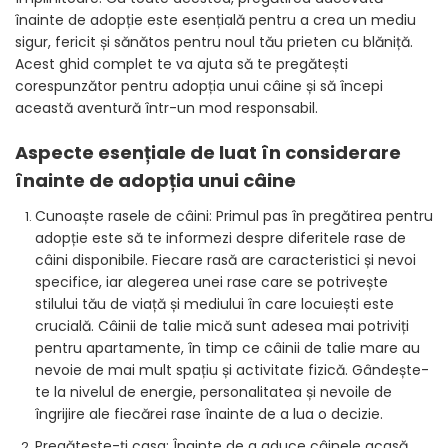
înainte de adopție este esențială pentru a crea un mediu
sigur, fericit și sănătos pentru noul tău prieten cu blăniță.
Acest ghid complet te va ajuta să te pregătești
corespunzător pentru adopția unui câine și să începi
această aventură într-un mod responsabil.
Aspecte esențiale de luat în considerare
înainte de adopția unui câine
Cunoaște rasele de câini: Primul pas în pregătirea pentru
adopție este să te informezi despre diferitele rase de
câini disponibile. Fiecare rasă are caracteristici și nevoi
specifice, iar alegerea unei rase care se potrivește
stilului tău de viață și mediului în care locuiești este
crucială. Câinii de talie mică sunt adesea mai potriviți
pentru apartamente, în timp ce câinii de talie mare au
nevoie de mai mult spațiu și activitate fizică. Gândește-
te la nivelul de energie, personalitatea și nevoile de
îngrijire ale fiecărei rase înainte de a lua o decizie.
Pregătește-ți casa: Înainte de a aduce câinele acasă,