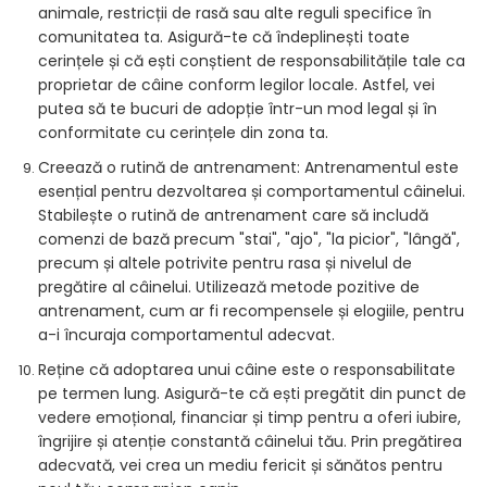
animale, restricții de rasă sau alte reguli specifice în
comunitatea ta. Asigură-te că îndeplinești toate
cerințele și că ești conștient de responsabilitățile tale ca
proprietar de câine conform legilor locale. Astfel, vei
putea să te bucuri de adopție într-un mod legal și în
conformitate cu cerințele din zona ta.
Creează o rutină de antrenament: Antrenamentul este
esențial pentru dezvoltarea și comportamentul câinelui.
Stabilește o rutină de antrenament care să includă
comenzi de bază precum "stai", "ajo", "la picior", "lângă",
precum și altele potrivite pentru rasa și nivelul de
pregătire al câinelui. Utilizează metode pozitive de
antrenament, cum ar fi recompensele și elogiile, pentru
a-i încuraja comportamentul adecvat.
Reține că adoptarea unui câine este o responsabilitate
pe termen lung. Asigură-te că ești pregătit din punct de
vedere emoțional, financiar și timp pentru a oferi iubire,
îngrijire și atenție constantă câinelui tău. Prin pregătirea
adecvată, vei crea un mediu fericit și sănătos pentru