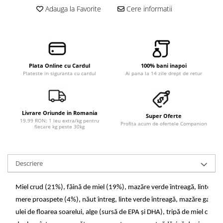
Adauga la Favorite
Cere informatii
Plata Online cu Cardul
100% bani inapoi
Plateste in siguranta cu cardul
Ai pana la 14 zile drept de retur
Livrare Oriunde in Romania
Super Oferte
19.99 RON; 1 leu extra/kg pentru
Profita acum de ofertele Companion
fiecare kg peste 30kg
Descriere
Miel crud (21%), făină de miel (19%), mazăre verde întreagă, linte roșie
mere proaspete (4%), năut întreg, linte verde întreagă, mazăre galbenă
ulei de floarea soarelui, alge (sursă de EPA și DHA), tripă de miel crud