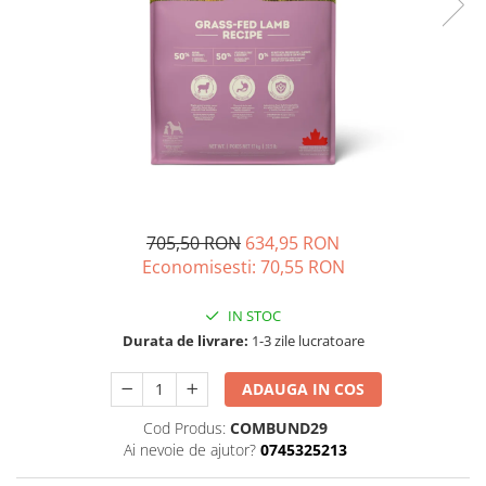
Custi transport
Castroane caini
Ingrijire Pisici
Custi transport
Asternut pisici
Zgarzi, lese, hamuri
Igiena pisici
Jucarii
Sampoane pisici
Hainute
Perii si piepteni
Recompense Caini
Altele
Recompense Pisici
705,50 RON
634,95 RON
Economisesti:
70,55
RON
IN STOC
Durata de livrare:
1-3 zile lucratoare
ADAUGA IN COS
Cod Produs:
COMBUND29
Ai nevoie de ajutor?
0745325213