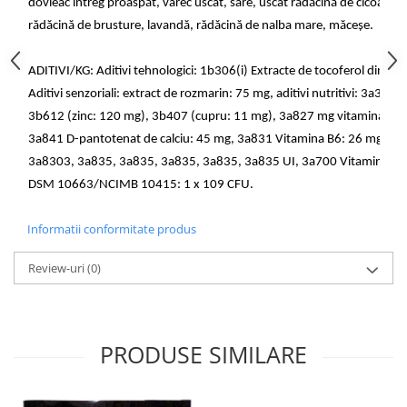
dovleac întreg proaspăt, varec uscat, sare, uscat rădăcină de cicoare, me
rădăcină de brusture, lavandă, rădăcină de nalba mare, măceșe.
ADITIVI/KG: Aditivi tehnologici: 1b306(i) Extracte de tocoferol din ule
Aditivi senzoriali: extract de rozmarin: 75 mg, aditivi nutritivi: 3a37
3b612 (zinc: 120 mg), 3b407 (cupru: 11 mg), 3a827 mg vitamina B1:
3a841 D-pantotenat de calciu: 45 mg, 3a831 Vitamina B6: 26 mg, 3a3
3a8303, 3a835, 3a835, 3a835, 3a835, 3a835 UI, 3a700 Vitamina E: 5
DSM 10663/NCIMB 10415: 1 x 109 CFU.
Informatii conformitate produs
Review-uri
(0)
PRODUSE SIMILARE