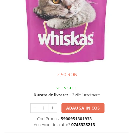
Custi transport
Castroane caini
Ingrijire Pisici
Custi transport
Asternut pisici
Zgarzi, lese, hamuri
Igiena pisici
Jucarii
Sampoane pisici
Hainute
Perii si piepteni
Recompense Caini
Altele
Recompense Pisici
2,90 RON
IN STOC
Durata de livrare:
1-3 zile lucratoare
ADAUGA IN COS
Cod Produs:
5900951301933
Ai nevoie de ajutor?
0745325213