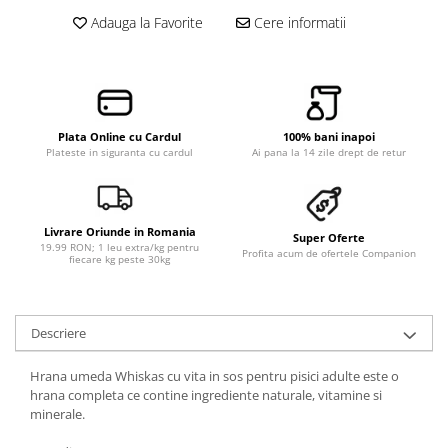
Adauga la Favorite
Cere informatii
Plata Online cu Cardul
100% bani inapoi
Plateste in siguranta cu cardul
Ai pana la 14 zile drept de retur
Livrare Oriunde in Romania
Super Oferte
19.99 RON; 1 leu extra/kg pentru
Profita acum de ofertele Companion
fiecare kg peste 30kg
Descriere
Hrana umeda Whiskas cu vita in sos pentru pisici adulte este o
hrana completa ce contine ingrediente naturale, vitamine si
minerale.