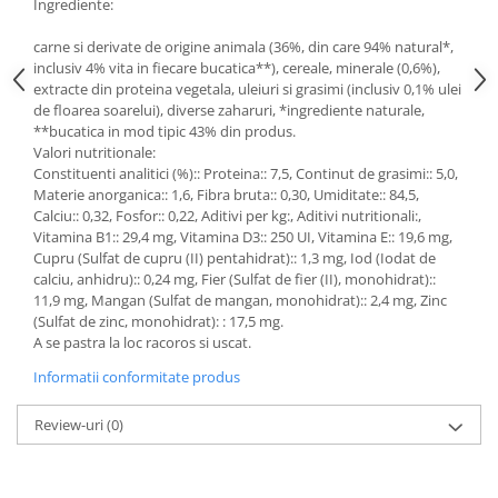
Ingrediente:
carne si derivate de origine animala (36%, din care 94% natural*,
inclusiv 4% vita in fiecare bucatica**), cereale, minerale (0,6%),
extracte din proteina vegetala, uleiuri si grasimi (inclusiv 0,1% ulei
de floarea soarelui), diverse zaharuri, *ingrediente naturale,
**bucatica in mod tipic 43% din produs.
Valori nutritionale:
Constituenti analitici (%):: Proteina:: 7,5, Continut de grasimi:: 5,0,
Materie anorganica:: 1,6, Fibra bruta:: 0,30, Umiditate:: 84,5,
Calciu:: 0,32, Fosfor:: 0,22, Aditivi per kg:, Aditivi nutritionali:,
Vitamina B1:: 29,4 mg, Vitamina D3:: 250 UI, Vitamina E:: 19,6 mg,
Cupru (Sulfat de cupru (II) pentahidrat):: 1,3 mg, Iod (Iodat de
calciu, anhidru):: 0,24 mg, Fier (Sulfat de fier (II), monohidrat)::
11,9 mg, Mangan (Sulfat de mangan, monohidrat):: 2,4 mg, Zinc
(Sulfat de zinc, monohidrat): : 17,5 mg.
A se pastra la loc racoros si uscat.
Informatii conformitate produs
Review-uri
(0)