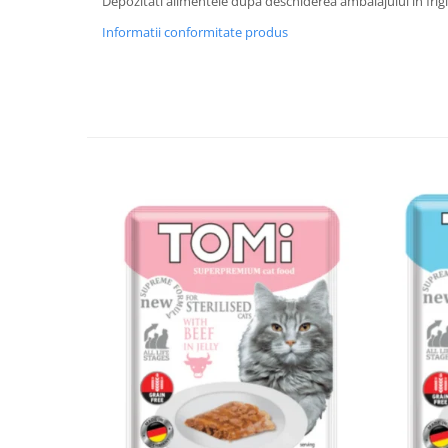
Depozitati alimentele dupa deschiderea ambalajului in frig
Informatii conformitate produs