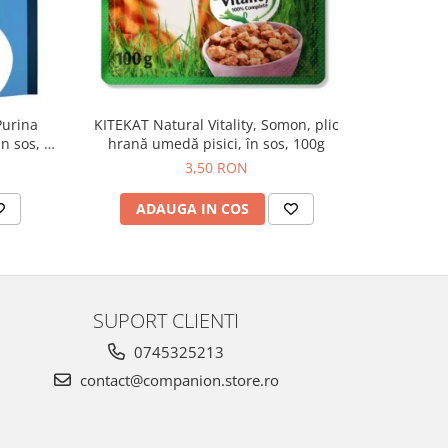
KITEKAT Natural Vitality, Somon, plic
Whiskas, p
Purina
hrană umedă pisici, în sos, 100g
in sos, 85
3,50 RON
ADAUGA IN COS
AD
SUPORT CLIENTI
0745325213
contact@companion.store.ro