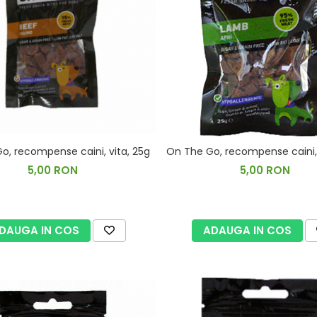
o, recompense caini, vita, 25g
On The Go, recompense caini, 
5,00 RON
5,00 RON
DAUGA IN COS
ADAUGA IN COS