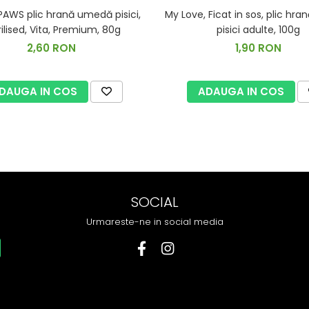
PAWS plic hrană umedă pisici,
My Love, Ficat in sos, plic hr
rilised, Vita, Premium, 80g
pisici adulte, 100g
2,60 RON
1,90 RON
DAUGA IN COS
ADAUGA IN COS
SOCIAL
Urmareste-ne in social media