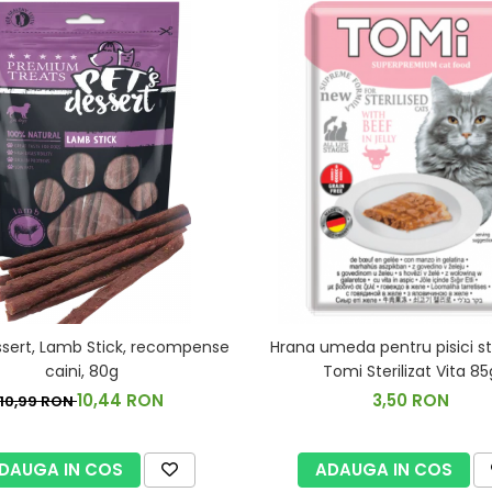
ssert, Lamb Stick, recompense
Hrana umeda pentru pisici ste
caini, 80g
Tomi Sterilizat Vita 85
10,44 RON
3,50 RON
10,99 RON
DAUGA IN COS
ADAUGA IN COS