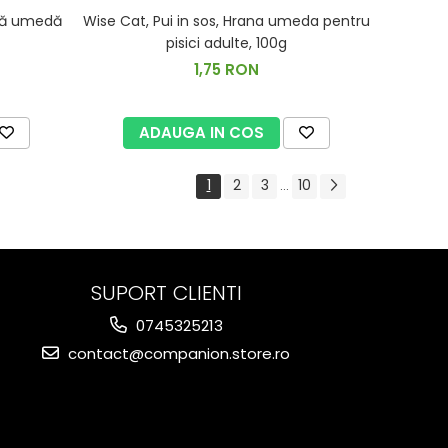
ană umedă
Wise Cat, Pui in sos, Hrana umeda pentru
pisici adulte, 100g
1,75 RON
ADAUGA IN COS
1
2
3
10
...
SUPORT CLIENTI
0745325213
contact@companion.store.ro