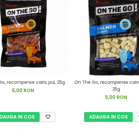
o, recompense caini, pui, 25g
On The Go, recompense caini
25g
5,00 RON
5,00 RON
DAUGA IN COS
ADAUGA IN COS