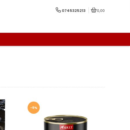
0745325213
0,00
-5%