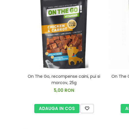
On The Go, recompense caini, pui si
On The G
morcov, 25g
5,00 RON
ADAUGA IN COS
A