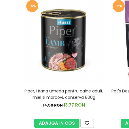
-5%
-5%
Piper, Hrana umeda pentru caine adult,
Pet's De
miel si morcovi, conserva 800g
13,77 RON
14,50 RON
ADAUGA IN COS
A