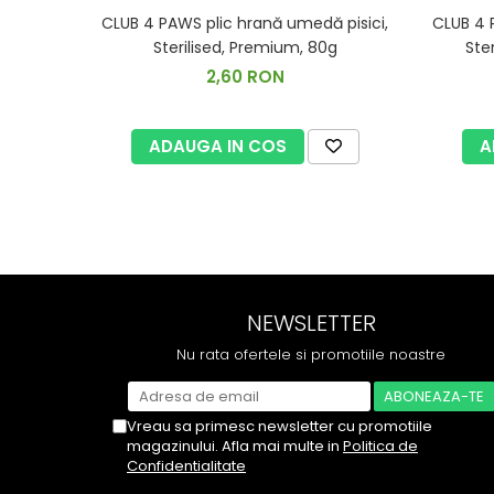
CLUB 4 PAWS plic hrană umedă pisici,
CLUB 4 
Sterilised, Premium, 80g
Ste
2,60 RON
ADAUGA IN COS
A
NEWSLETTER
Nu rata ofertele si promotiile noastre
Vreau sa primesc newsletter cu promotiile
magazinului. Afla mai multe in
Politica de
Confidentialitate