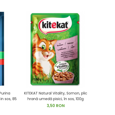
Purina
KITEKAT Natural Vitality, Somon, plic
Whiskas, p
in sos, 85
hrană umedă pisici, în sos, 100g
3,50 RON