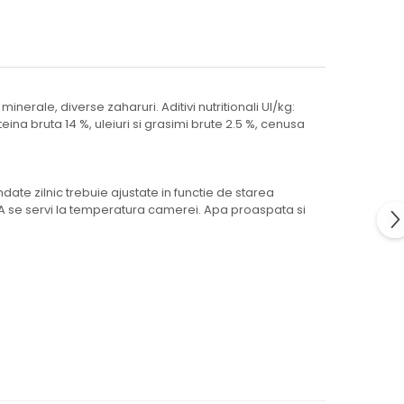
nerale, diverse zaharuri. Aditivi nutritionali UI/kg:
proteina bruta 14 %, uleiuri si grasimi brute 2.5 %, cenusa
ate zilnic trebuie ajustate in functie de starea
ie. A se servi la temperatura camerei. Apa proaspata si