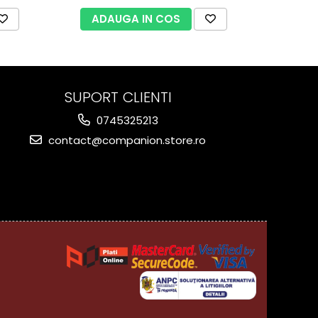
ADAUGA IN COS
AD
SUPORT CLIENTI
0745325213
contact@companion.store.ro