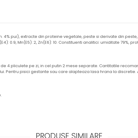
 4% pui), extracte din proteine vegetale, peste si derivate din peste, mi
, Cu(E4): 0.9, Mn(E5): 2, Zn(E6): 10. Constituenti analitici: umiditate 79%, 
e 4 pliculete pe zi, in cel putin 2 mese separate. Cantitatile recomand
alului. Pentru pisici gestante sau care alapteaza lasa hrana la discret
.
PRODUSE SIMILARE