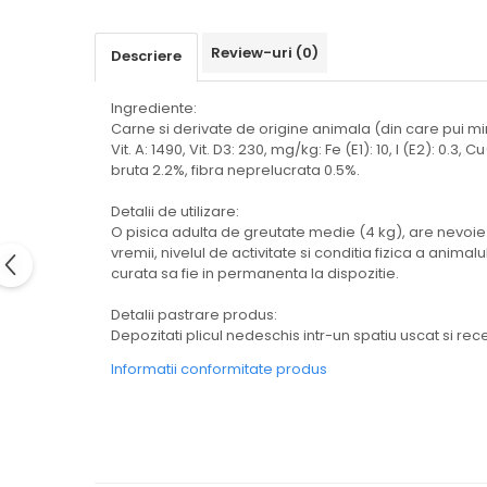
Review-uri
(0)
Descriere
Ingrediente:
Carne si derivate de origine animala (din care pui min.
Vit. A: 1490, Vit. D3: 230, mg/kg: Fe (E1): 10, I (E2): 0.3
bruta 2.2%, fibra neprelucrata 0.5%.
Detalii de utilizare:
O pisica adulta de greutate medie (4 kg), are nevoie d
vremii, nivelul de activitate si conditia fizica a anim
curata sa fie in permanenta la dispozitie.
Detalii pastrare produs:
Depozitati plicul nedeschis intr-un spatiu uscat si rece
Informatii conformitate produs