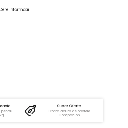
ere informatii
omania
Super Oferte
g pentru
Profita acum de ofertele
0kg
Companion