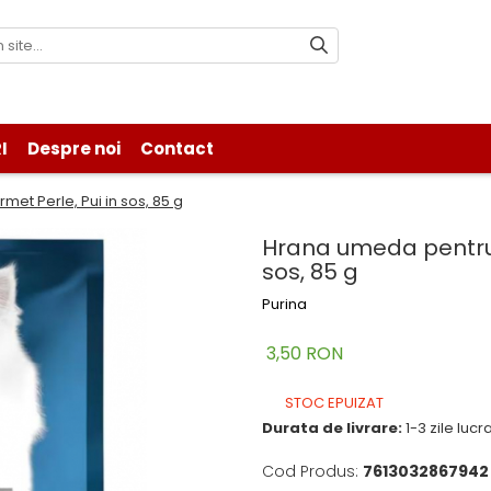
I
Despre noi
Contact
et Perle, Pui in sos, 85 g
Hrana umeda pentru p
sos, 85 g
Purina
3,50 RON
STOC EPUIZAT
Durata de livrare:
1-3 zile luc
Cod Produs:
7613032867942