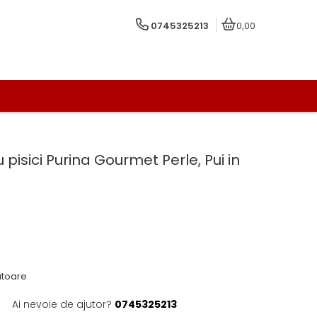
0745325213
0,00
isici Purina Gourmet Perle, Pui in
ratoare
Ai nevoie de ajutor?
0745325213