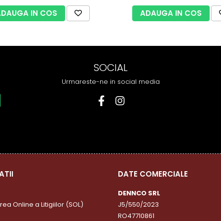
ADAUGA IN COS
ADAUGA IN COS
SOCIAL
Urmareste-ne in social media
ATII
DATE COMERCIALE
DENNCO SRL
ea Online a Litigiilor (SOL)
J5/550/2023
RO47710861