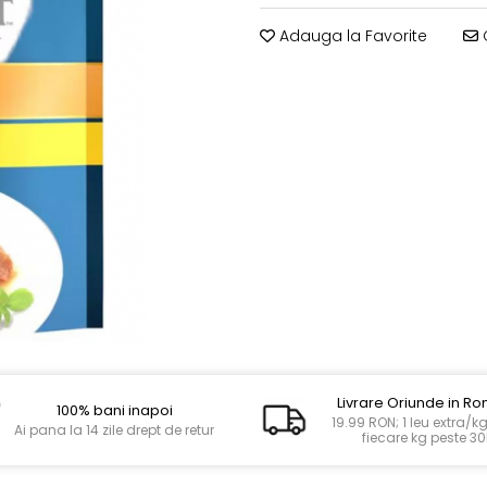
Adauga la Favorite
C
Livrare Oriunde in R
100% bani inapoi
19.99 RON; 1 leu extra/k
Ai pana la 14 zile drept de retur
fiecare kg peste 3