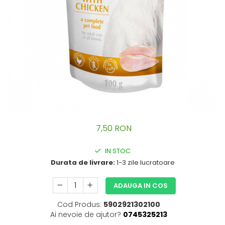
Zgarzi pisici
Accesorii caini
Custi transport
Castroane caini
Ingrijire Pisici
Custi transport
Asternut pisici
Zgarzi, lese, hamuri
Igiena pisici
Jucarii
Sampoane pisici
Hainute
Perii si piepteni
Recompense Caini
Altele
Recompense Pisici
7,50 RON
IN STOC
Durata de livrare:
1-3 zile lucratoare
ADAUGA IN COS
Cod Produs:
5902921302100
Ai nevoie de ajutor?
0745325213