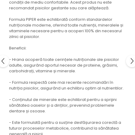
condiții de mediu confortabile. Acest produs nu este
recomandat pisicilor gestante sau care alăptează.
Formula PIPER este echilibrată conform standardelor
nutriționale moderne, oferind toate nutrienții, mineralele și
vitaminele necesare pentru a acoperi 100% din necesarul
zilnic al pisicilor.
Beneficii:
- Hrana acoperă toate cerințele nutriționale ale pisicilor
adulte, asigurând aportul necesar de proteine, grăsimi,
carbohidrați, vitamine și minerale.
- Formula respectă cele mai recente recomandări în
nutriția pisicilor, asigurând un echilibru optim al nutrientilor.
- Conținutul de minerale este echilibrat pentru a sprijini
sănătatea oaselor și a dinților, prevenind problemele
dentare și osoase.
- Este formulată pentru a susține desfășurarea corectă a
tuturor proceselor metabolice, contribuind la sănătatea
generală a pisicii.