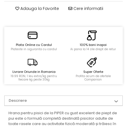
Adauga la Favorite
Cere informatii
Plata Online cu Cardul
100% bani inapoi
Plateste in siguranta cu cardul
Ai pana la 14 zile drept de retur
Livrare Oriunde in Romania
Super Oferte
19.99 RON; 1 leu extra/kg pentru
Profita acum de ofertele
fiecare kg peste 30kg
Companion
Descriere
Hrana pentru pisici de la PIPER cu gust excelent de piept de
pui este o formulă completă destinată pisicilor adulte de
toate rasele care au activitate fizică moderată și trăiesc în