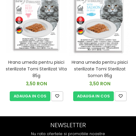
Hrana umeda pentru pisici
Hrana umeda pentru pisici
P
sterilizate Tomi Sterilizat Vita
sterilizate Tomi Sterilizat
85g
Somon 85g
3,50 RON
3,50 RON
ADAUGA IN COS
ADAUGA IN COS
NEWSLETTER
Nu rata ofertele si promotiile noastre