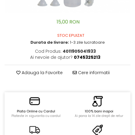
Zgarzi pisici
Accesorii caini
Custi transport
Castroane caini
Ingrijire Pisici
Custi transport
15,00 RON
Asternut pisici
Zgarzi, lese, hamuri
STOC EPUIZAT
Igiena pisici
Jucarii
Durata de livrare:
1-3 zile lucratoare
Sampoane pisici
Hainute
Cod Produs:
4011905041933
Perii si piepteni
Recompense Caini
Ai nevoie de ajutor?
0745325213
Altele
Recompense Pisici
Adauga la Favorite
Cere informatii
Plata Online cu Cardul
100% bani inapoi
Plateste in siguranta cu cardul
Ai pana la 14 zile drept de retur