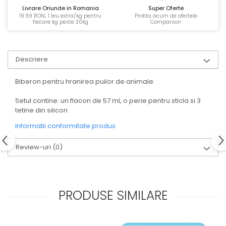
Livrare Oriunde in Romania
Super Oferte
19.99 RON; 1 leu extra/kg pentru
Profita acum de ofertele
fiecare kg peste 30kg
Companion
Descriere
Biberon pentru hranirea puilor de animale.
Setul contine: un flacon de 57 ml, o perie pentru sticla si 3
tetine din silicon.
Informatii conformitate produs
Review-uri
(0)
PRODUSE SIMILARE