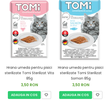
Hrana umeda pentru pisici
Hrana umeda pentru pisici
P
sterilizate Tomi Sterilizat Vita
sterilizate Tomi Sterilizat
85g
Somon 85g
3,50 RON
3,50 RON
ADAUGA IN COS
ADAUGA IN COS